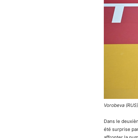
Vorobeva (RUS) l
Dans le deuxièm
été surprise pa
affronter la n