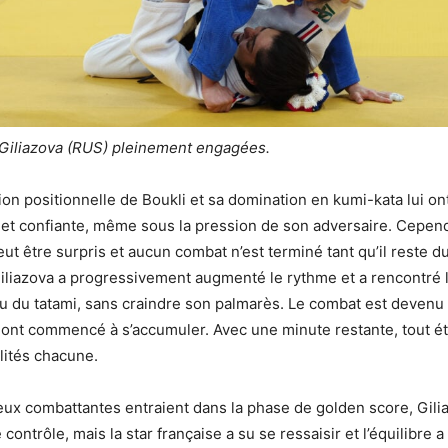
 Giliazova (RUS) pleinement engagées.
n positionnelle de Boukli et sa domination en kumi-kata lui on
e et confiante, même sous la pression de son adversaire. Cepend
eut être surpris et aucun combat n’est terminé tant qu’il reste d
iliazova a progressivement augmenté le rythme et a rencontré
ieu du tatami, sans craindre son palmarès. Le combat est devenu 
s ont commencé à s’accumuler. Avec une minute restante, tout éta
lités chacune.
eux combattantes entraient dans la phase de golden score, Gili
contrôle, mais la star française a su se ressaisir et l’équilibre 