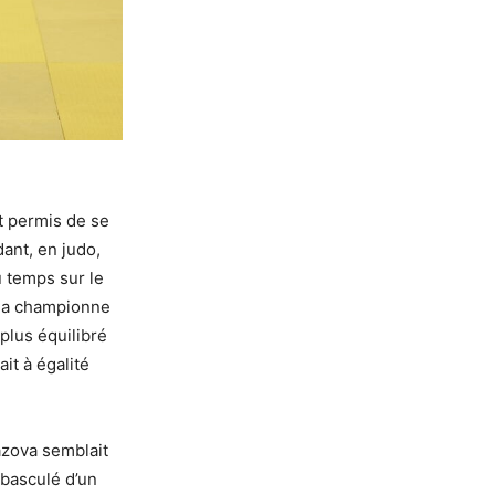
t permis de se
ant, en judo,
u temps sur le
 la championne
plus équilibré
it à égalité
azova semblait
a basculé d’un