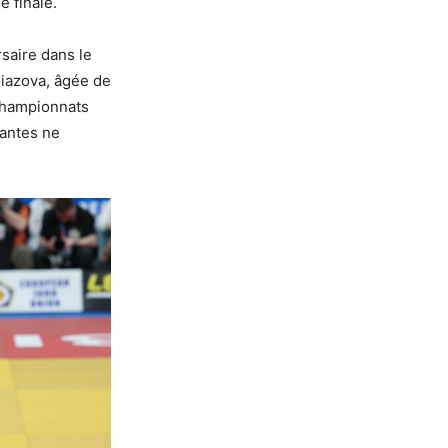
e finale.
rsaire dans le
liazova, âgée de
 championnats
tantes ne