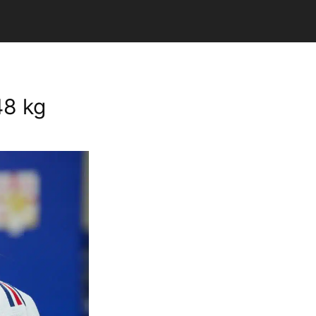
48 kg