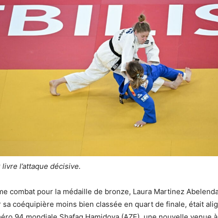
ivre l’attaque décisive.
e combat pour la médaille de bronze, Laura Martinez Abelenda
r sa coéquipière moins bien classée en quart de finale, était al
uméro 94 mondiale Shafag Hamidova (AZE), une nouvelle venue à