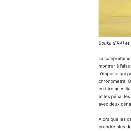
Boukli (FRA) et
La compréhensio
montrer à l’ais
n’importe qui p
chronomètre. G
en titre au mil
et les pénalité
avec deux péna
Alors que les d
prendre plus de 