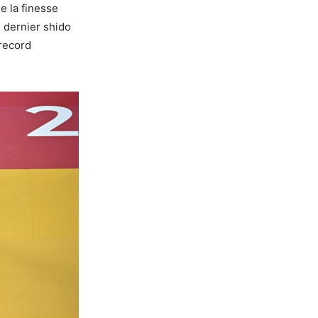
ue la finesse
e dernier shido
 record