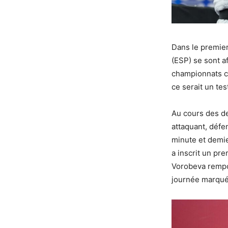
Dans le premier
(ESP) se sont a
championnats co
ce serait un test
Au cours des de
attaquant, défe
minute et demie
a inscrit un pr
Vorobeva rempor
journée marquée